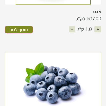
אגס
17.00
₪
לק"ג
-
+
1.0
ק"ג
הוסף לסל