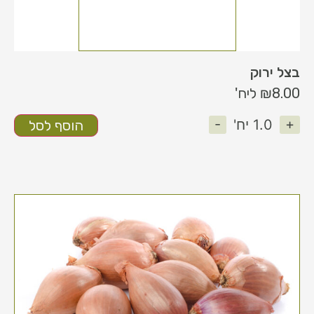
בצל ירוק
8.00
₪
ליח'
-
+
1.0
יח'
הוסף לסל