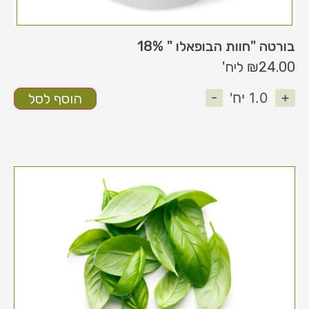
בורטה "חוות הבופאלו " 18%
24.00
₪
ליח'
-
+
1.0
יח'
הוסף לסל