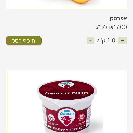
אפרסק
17.00
₪
לק"ג
-
+
1.0
ק"ג
הוסף לסל