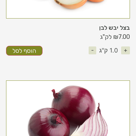
בצל יבש לבן
7.00
₪
לק"ג
-
+
1.0
ק"ג
הוסף לסל