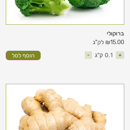
ברוקולי
15.00
₪
לק"ג
-
+
0.1
ק"ג
הוסף לסל