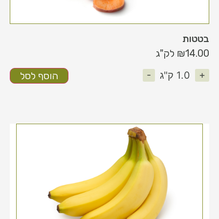
בטטות
14.00
₪
לק"ג
-
+
1.0
ק"ג
הוסף לסל