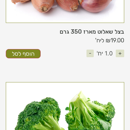
בצל שאלוט מארז 350 גרם
19.00
₪
ליח'
-
+
1.0
יח'
הוסף לסל