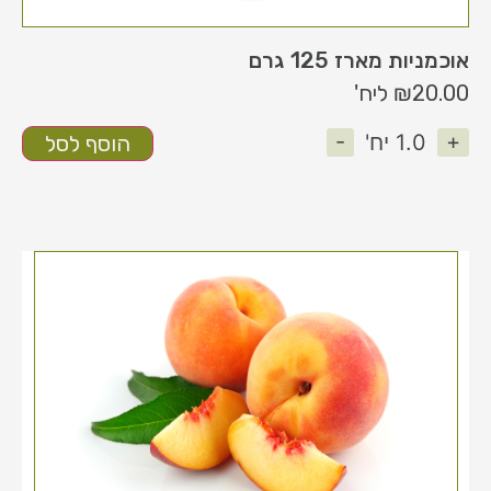
אוכמניות מארז 125 גרם
20.00
₪
ליח'
-
+
1.0
יח'
הוסף לסל