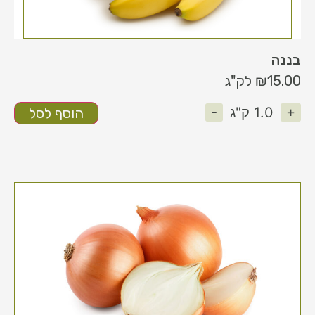
בננה
15.00
₪
לק"ג
-
+
1.0
ק"ג
הוסף לסל