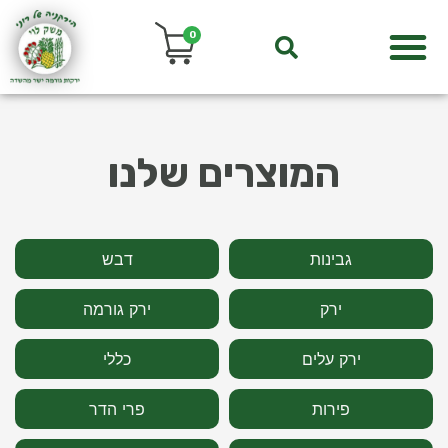
0
המוצרים שלנו
גבינות
דבש
ירק
ירק גורמה
ירק עלים
כללי
פירות
פרי הדר