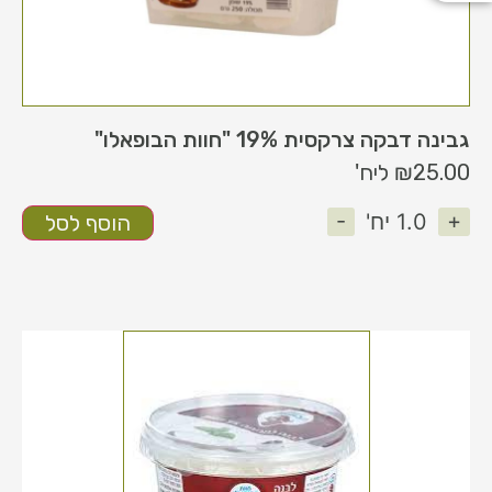
גבינה דבקה צרקסית 19% "חוות הבופאלו"
25.00
₪
ליח'
-
+
1.0
יח'
הוסף לסל