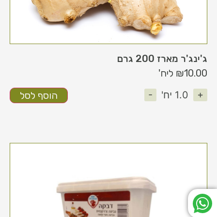
ג'ינג'ר מארז 200 גרם
10.00
₪
ליח'
-
+
1.0
יח'
הוסף לסל