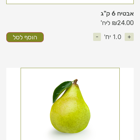
אבטיח 6 ק"ג
24.00
₪
ליח'
-
+
1.0
יח'
הוסף לסל