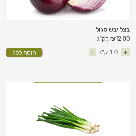
בצל יבש סגול
12.00
₪
לק"ג
-
+
1.0
ק"ג
הוסף לסל