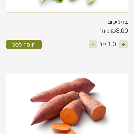
בזיליקום
8.00
₪
ליח'
-
+
1.0
יח'
הוסף לסל