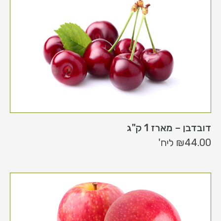
דובדבן – מארז 1 ק"ג
44.00
₪
ליח'