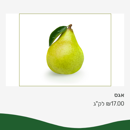
אגס
17.00
₪
לק"ג