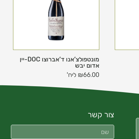
מונטפולצ’אנו ד’אברוצו DOC-יין
אדום יבש
66.00
₪
ליח'
צור קשר