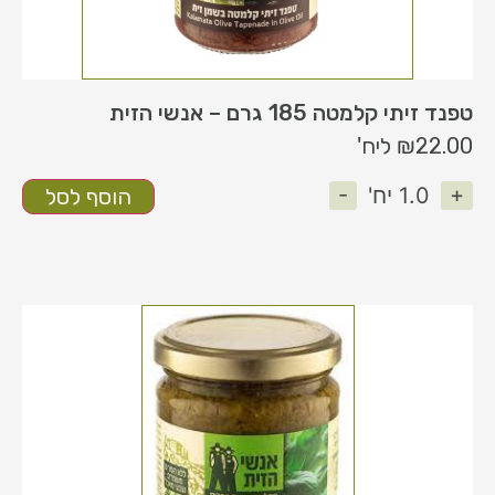
טפנד זיתי קלמטה 185 גרם – אנשי הזית
22.00
₪
ליח'
-
+
1.0
יח'
הוסף לסל