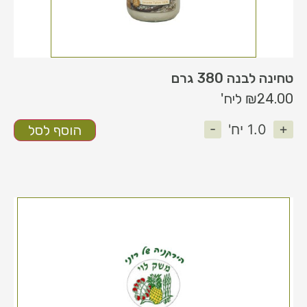
טחינה לבנה 380 גרם
24.00
₪
ליח'
-
+
1.0
יח'
הוסף לסל