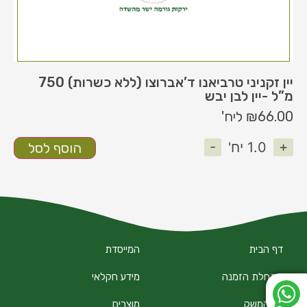
יין זקניני טרביאנו ד’אברוצו (ללא כשרות) 750
מ”ל -יין לבן יבש
66.00
₪
ליח'
-
+
1.0
יח'
הוסף לסל
דף הבית
המייסדת
התחלת הזמנה
מידע חקלאי
על המשק
מוצרים