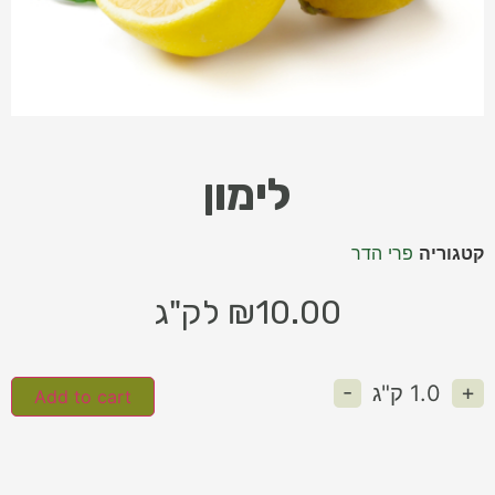
לימון
קטגוריה
פרי הדר
10.00
₪
לק"ג
-
+
1.0
ק"ג
Add to cart