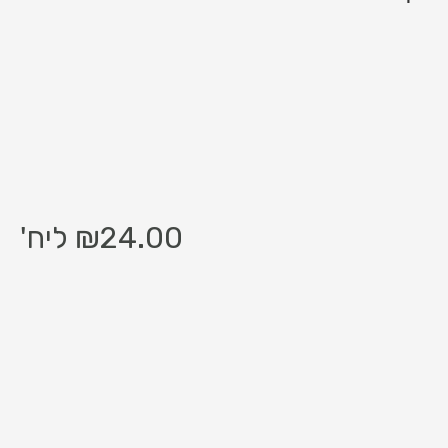
24.00
₪
ליח'