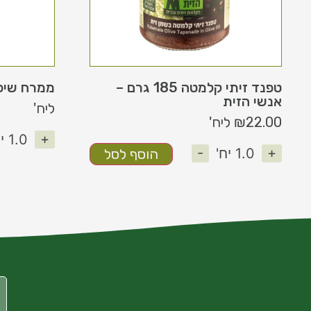
טפנד זיתי קלמטה 185 גרם –
ממרח שיפקה ח
אנשי הזית
ליח'
22.00
₪
ליח'
+
1.0
יח
-
+
1.0
יח'
הוסף לסל