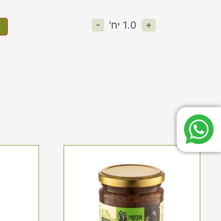
-
+
1.0
יח'