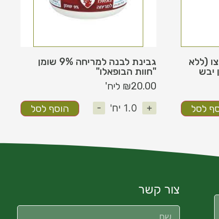
צו (ללא
גבינת לבנה למריחה 9% שומן
"חוות הבופאלו"
20.00
₪
ליח'
-
+
1.0
יח'
ף לסל
הוסף לסל
צור קשר