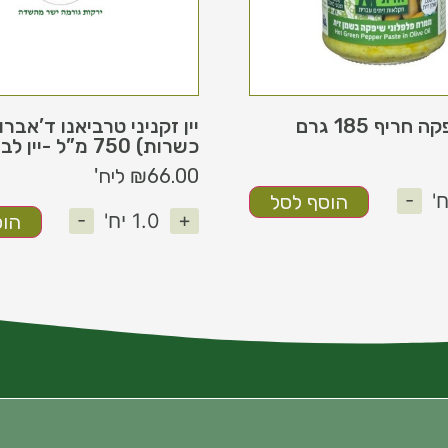
ריף 185 גרם
יין זקניני טרביאנו ד’אברו
כשרות) 750 מ”ל -יין לבן יבש
66.00
₪
ליח'
-
'
הוסף לסל
-
+
1.0
יח'
הוס