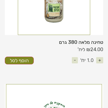
טחינה מלאה 380 גרם
24.00
₪
ליח'
-
+
1.0
יח'
הוסף לסל