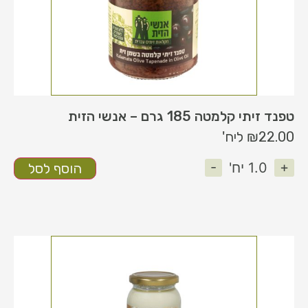
טפנד זיתי קלמטה 185 גרם – אנשי הזית
22.00
₪
ליח'
-
+
1.0
יח'
הוסף לסל