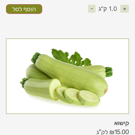
-
+
1.0
ק"ג
הוסף לסל
קישוא
15.00
₪
לק"ג