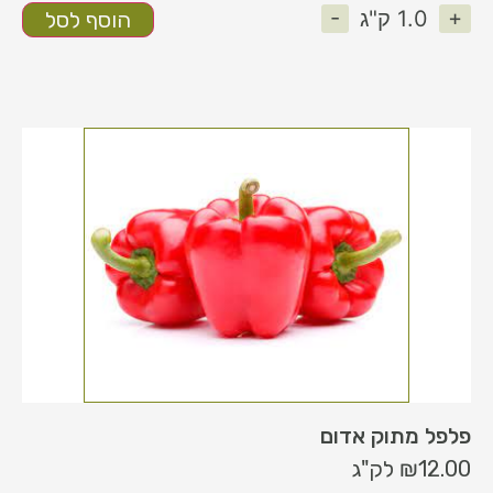
-
+
1.0
ק"ג
הוסף לסל
פלפל מתוק אדום
12.00
₪
לק"ג