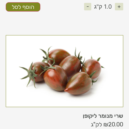
-
+
1.0
ק"ג
הוסף לסל
שרי מנומר ליקופן
20.00
₪
לק"ג