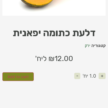
דלעת כתומה יפאנית
קטגוריה
ירק
12.00
₪
ליח'
-
+
1.0
יח'
Add to cart