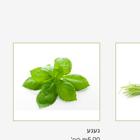
נענע
5.00
₪
ליח'