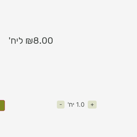
8.00
₪
ליח'
-
+
1.0
יח'