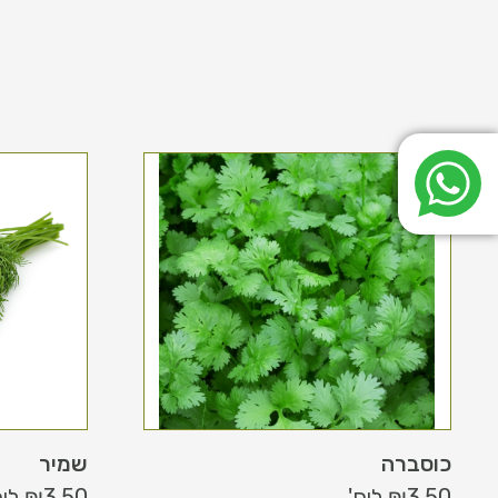
כוסברה
שמיר
3.50
₪
ליח'
3.50
₪
ליח