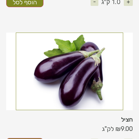
-
+
1.0
ק"ג
הוסף לסל
חציל
9.00
₪
לק"ג