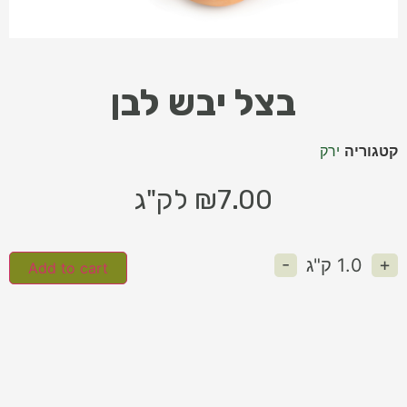
בצל יבש לבן
קטגוריה
ירק
7.00
₪
לק"ג
-
+
1.0
ק"ג
Add to cart