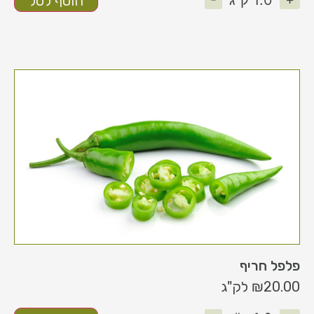
1.0
ק"ג
הוסף לסל
פלפל חריף
20.00
₪
לק"ג