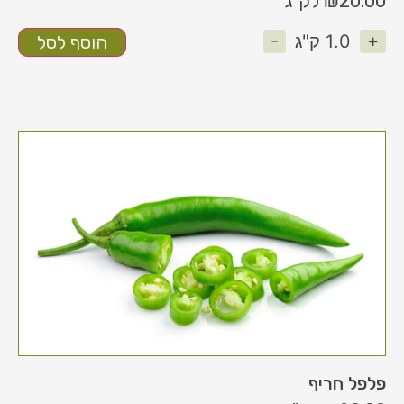
20.00
₪
לק"ג
-
+
1.0
ק"ג
הוסף לסל
פלפל חריף