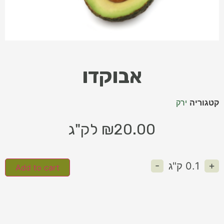
אבוקדו
קטגוריה
ירק
20.00
₪
לק"ג
-
+
0.1
ק"ג
Add to cart