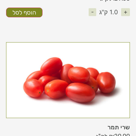
-
+
1.0
ק"ג
הוסף לסל
שרי תמר