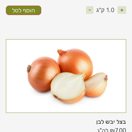
-
+
1.0
ק"ג
הוסף לסל
בצל יבש לבן
7.00
₪
לק"ג