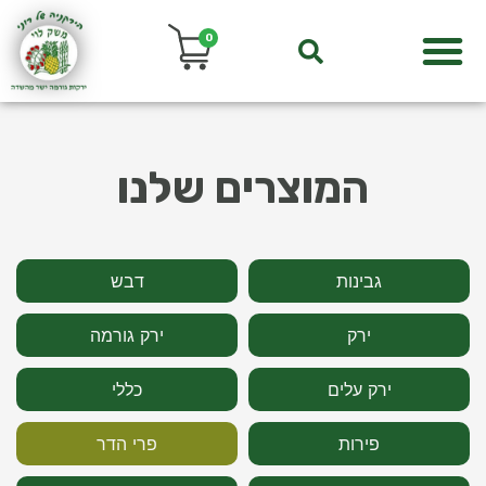
0
המוצרים שלנו
גבינות
דבש
ירק
ירק גורמה
ירק עלים
כללי
פירות
פרי הדר