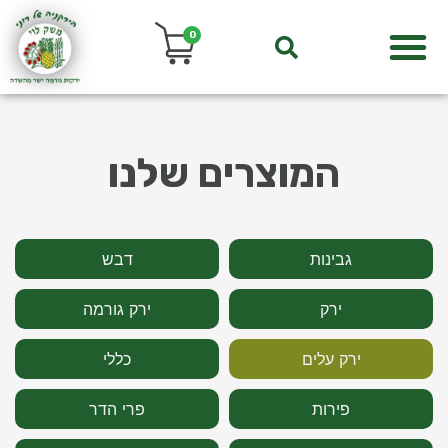
0
המוצרים שלנו
גבינות
דבש
ירק
ירק גורמה
ירק עלים
כללי
פירות
פרי הדר