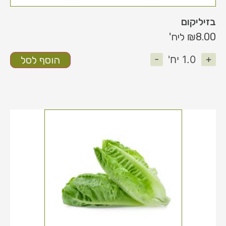
בזיליקום
8.00
₪
ליח'
-
+
1.0
יח'
הוסף לסל