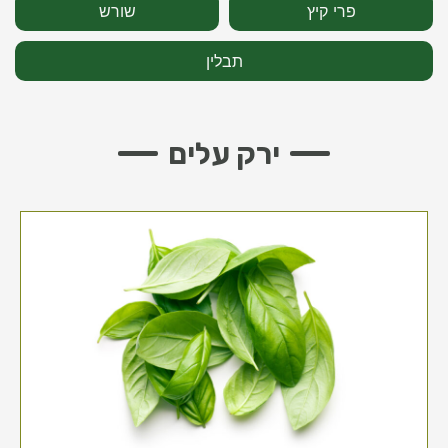
פרי קיץ
שורש
תבלין
ירק עלים