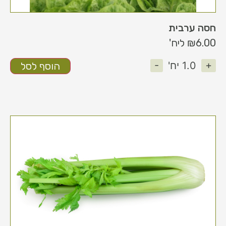
חסה ערבית
6.00
₪
ליח'
-
+
1.0
יח'
הוסף לסל