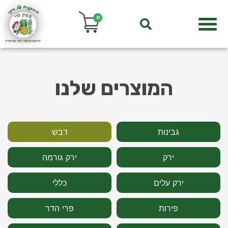
0
המוצרים שלנו
גבינות
דבש
ירק
ירק גורמה
ירק עלים
כללי
פירות
פרי הדר