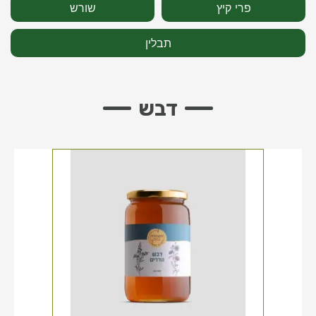
פרי קיץ
שורש
תבלין
דבש