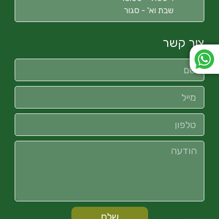
שבת וא' - סגור
צור קשר
שלח