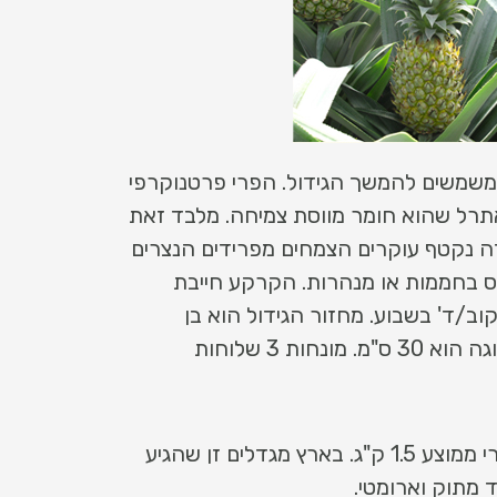
שמשים להמשך הגידול. הפרי פרטנוקרפי
אתרל שהוא חומר מווסת צמיחה. מלבד זאת
 נקטף עוקרים הצמחים מפרידים הנצרים
ס בחממות או מנהרות. הקרקע חייבת
ות מנוקזת ומעט חומצית. החממה מכוסה בכיסוי פלסטי ורשת צל 50%. דורש מעט מאוד מים, כ 2 קוב/ד' בשבוע. מחזור הגידול הוא בן
שנתיים. אצלנו נהוג לשתול 6 שתילים לרוחב ערוגה בת 1.8 מ' כאשר המרחק בין השתילים לאורך הערוגה הוא 30 ס"מ. מונחות 3 שלוחות
הזן העיקרי בעולם הוא Smooth cayenne אשר כשמו הוא חלק וכמעט ללא קוצים. משקל פרי ממוצע 1.5 ק"ג. בארץ מגדלים זן שהגיע