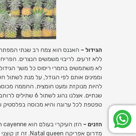
הגידול –
האננס הוא צמח רב שנתי המפתח 
ללא זרעים. לריבוי משמשים הנצרים. הפרי
לא משתמשים בחמרי ריסוס כל משך הגידול
וממינים אותם לפי הגודל, על מנת לשתול
טפטפת לכל ערוגה והיא מכוסה בפלסטיק שחור 0.5 מ"מ
הזנים –
מדרום אפריקה Natal queen. זה זן קוצני ומפתח הרבה נצרים. הפרי בגודל ממוצע של 600 גר', מאוד מתוק וארומטי.